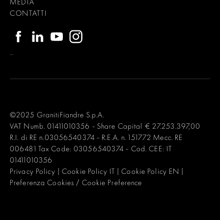
MEDIA
CONTATTI
–
©2025 GranitiFiandre S.p.A.
VAT Numb. 01411010356 - Share Capital € 27.253.397,00
R.I. di RE n.03056540374 - R.E.A. n. 151772 Mecc. RE
006481 Tax Code: 03056540374 - Cod. CEE: IT
01411010356
Privacy Policy
|
Cookie Policy IT
|
Cookie Policy EN
|
Preferenza Cookies / Cookie Preference