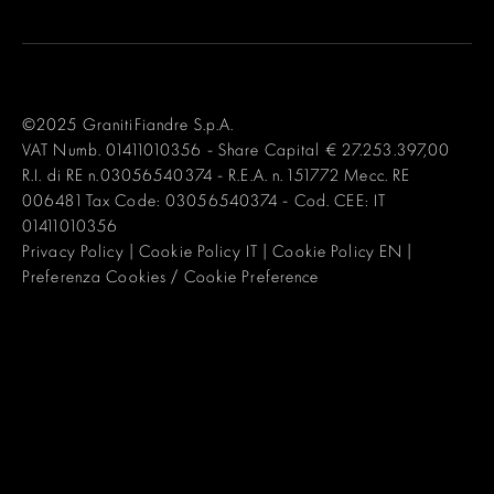
©2025 GranitiFiandre S.p.A.
VAT Numb. 01411010356 - Share Capital € 27.253.397,00
R.I. di RE n.03056540374 - R.E.A. n. 151772 Mecc. RE
006481 Tax Code: 03056540374 - Cod. CEE: IT
01411010356
Privacy Policy
|
Cookie Policy IT
|
Cookie Policy EN
|
Preferenza Cookies / Cookie Preference