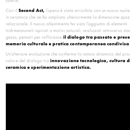
confini.
Con il
Second Act,
l’opera è stata arricchita con un nuovo nucl
in ceramica che ne ha ampliato ulteriormente la dimensione spaz
relazionale. Il nuovo allestimento ha visto l’aggiunta di elementi
tridimensionali ispirati a motivi naturali, realizzati attraverso sta
gesso, pensati per rafforzare
il dialogo tra passato e prese
memoria culturale e pratica contemporanea condivisa
Un’ulteriore evoluzione che conferma la natura dinamica del prog
valore del dialogo tra
innovazione tecnologica, cultura d
ceramica e sperimentazione artistica.