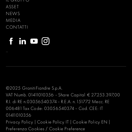
ASSET
NEWS
MEDIA
CONTATTI
–
©2025 GranitiFiandre S.p.A.
VAT Numb. 01411010356 - Share Capital € 27.253.397,00
R.I. di RE n.03056540374 - R.E.A. n. 151772 Mecc. RE
006481 Tax Code: 03056540374 - Cod. CEE: IT
01411010356
Privacy Policy
|
Cookie Policy IT
|
Cookie Policy EN
|
Preferenza Cookies / Cookie Preference