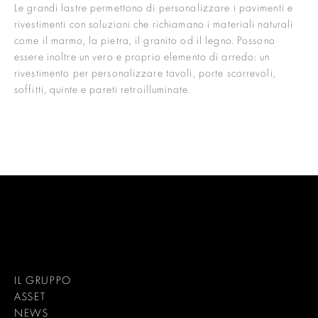
Le grandi lastre permettono di personalizzare i pavimenti e
rivestimenti con soluzioni che richiamano i materiali naturali
come il marmo, la pietra, il granito od il legno. Possono
essere inoltre un vero e proprio elemento di arredo: un
rivestimento per personalizzare tavoli, porte scorrevoli,
soffitti, quinte e pareti retroilluminate.
IL GRUPPO
ASSET
NEWS