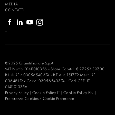
MEDIA
CONTATTI
–
©2025 GranitiFiandre S.p.A.
VAT Numb. 01411010356 - Share Capital € 27.253.397,00
R.I. di RE n.03056540374 - R.E.A. n. 151772 Mecc. RE
006481 Tax Code: 03056540374 - Cod. CEE: IT
01411010356
Privacy Policy
|
Cookie Policy IT
|
Cookie Policy EN
|
Preferenza Cookies / Cookie Preference