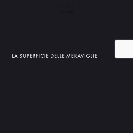
SCROLL
DOWN
LA SUPERFICIE DELLE MERAVIGLIE
Luce
è una superficie dai mille volti, mutevole e
cangiante:
una nuova interpretazione della
ceramica
. Un progetto che unisce il know-how
tecnologico e la nobiltà della materia all’estro creativo
del designer, traducendo il grande potere comunicativo
della luce in superfici ceramiche dall’effetto
tridimensionale.
Disegnata per dare vita a un materiale mai visto prima,
immaginando una superficie che
riflette la luce, ne
assorbe i colori e li restituisce trasformati
.